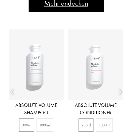
Mehr endecken
R
ABSOLUTE VOLUME
ABSOLUTE VOLUME
SHAMPOO
CONDITIONER
300ml
1000ml
250ml
1000ml