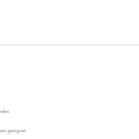
nden.
ypen geeignet.