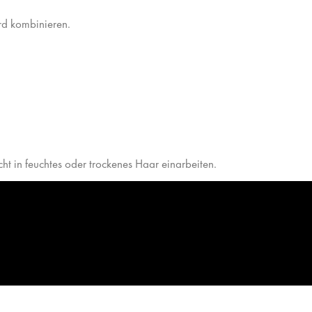
rd kombinieren.
ht in feuchtes oder trockenes Haar einarbeiten.