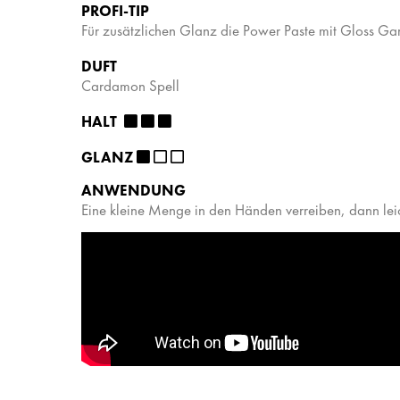
PROFI-TIP
Für zusätzlichen Glanz die Power Paste mit Gloss Ga
DUFT
Cardamon Spell
HALT ​ ​
​
GLANZ
​
ANWENDUNG
Eine kleine Menge in den Händen verreiben, dann leic